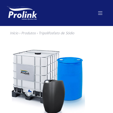
Início
›
Produtos
› Tripolifosfato de Sódio