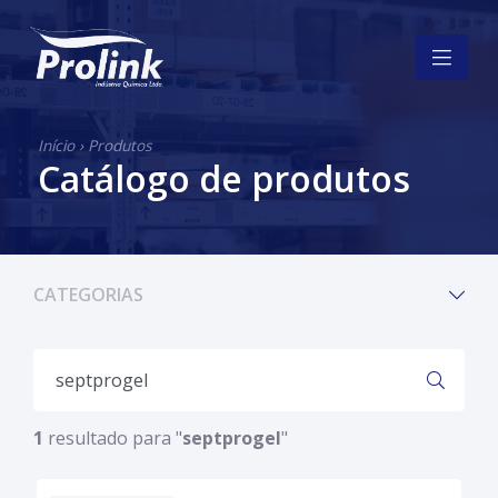
Início
›
Produtos
Catálogo de produtos
CATEGORIAS
1
resultado para "
septprogel
"