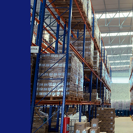
#farmachem
#oleodegirassol
#oleohidratante
#pelessensiveis
#acidosgraxos
#oleodecopaiba
#oleodegirassolfarmachem
#septderm
#sabonetelíquido
#ervadoce
#saboneteervadoce
#limpezadasmaos
#alcool
#alcoolabsolutoprolink
#3AlcoolPolivinilico
#desinfetante
#hospitalar
#alcool70
#Alcalin85