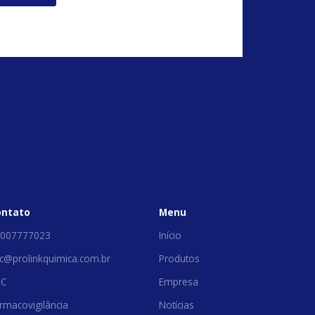
ontato
Menu
007777023
Início
c@prolinkquimica.com.br
Produtos
AC
Empresa
rmacovigilância
Notícias