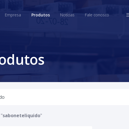
ome
Empresa
Produtos
Notícias
Fale conosco
Empresa
Produtos
Notícias
Fale conosco
rodutos
 "
saboneteliquido
"