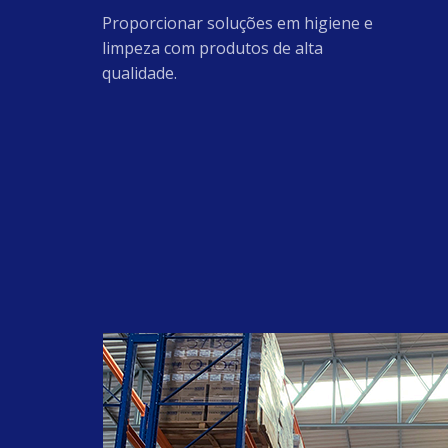
#guapiaçu
Proporcionar soluções em higiene e
#Amida60
limpeza com produtos de alta
#AmidodeMilho
qualidade.
#BaseparaAmaciante
#glicerina
#clorexidina
#higienização
#LaurilEterSulfatodeSodio27
#Lincap4010
#LaurilEterSulfatodeSodio70
#Butilglicol
#SodaEscama99
#MetassilicatodeSodio
#oleoderosamosqueta
#rosamosqueta
#antirressecamento
#ioniccare
#reduçãodeestrias
#cuidese