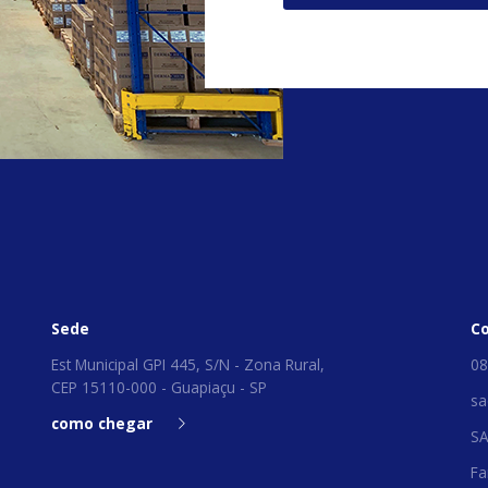
Sede
C
Est Municipal GPI 445, S/N - Zona Rural,
08
CEP 15110-000 - Guapiaçu - SP
sa
como chegar
S
Fa