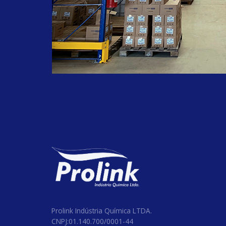
#septproplus
#equipamentos
#lancamento
#produtohospitalar
#cloro
#odontologico
#clorolink
#clorodesinfetante
#hospitalares
#clinicos
#farmaceuticos
#limpezaemgeral
#hospital
#BarrilhaLeve
#Proten90h
#TripolifosfatodeSodio
#alcoolCetoestearilico
Prolink Indústria Química LTDA.
CNPJ:01.140.700/0001-44