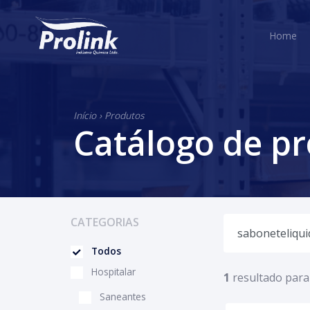
H
Home
Início
›
Produtos
Catálogo de p
CATEGORIAS
Todos
Hospitalar
1
resultado para
Saneantes