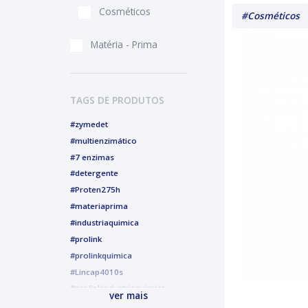
Cosméticos
#Cosméticos
Matéria - Prima
TAGS DE PRODUTOS
#zymedet
#multienzimático
#7 enzimas
#detergente
#Proten275h
#materiaprima
#industriaquimica
#prolink
#prolinkquimica
#Lincap4010s
#prolinkindustriaquimica
ver mais
#alcoolgel