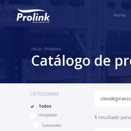
H
Home
Início
›
Produtos
Catálogo de p
CATEGORIAS
Todos
Hospitalar
1
resultado para
Saneantes