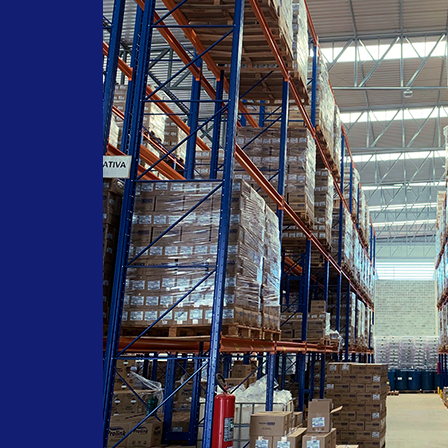
#farmachem
#oleodegirassol
#oleohidratante
#pelessensiveis
#acidosgraxos
#oleodecopaiba
#oleodegirassolfarmachem
#septderm
#sabonetelíquido
#ervadoce
#saboneteervadoce
#limpezadasmaos
#alcool
#alcoolabsolutoprolink
#3AlcoolPolivinilico
#desinfetante
#hospitalar
#alcool70
#Alcalin85