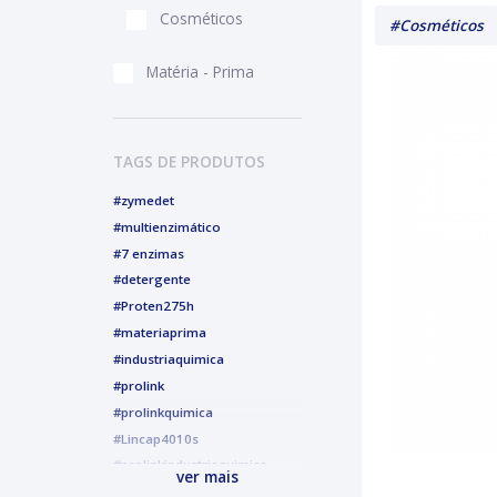
Cosméticos
#Cosméticos
Matéria - Prima
TAGS DE PRODUTOS
#zymedet
#multienzimático
#7 enzimas
#detergente
#Proten275h
#materiaprima
#industriaquimica
#prolink
#prolinkquimica
#Lincap4010s
#prolinkindustriaquimica
ver mais
#alcoolgel