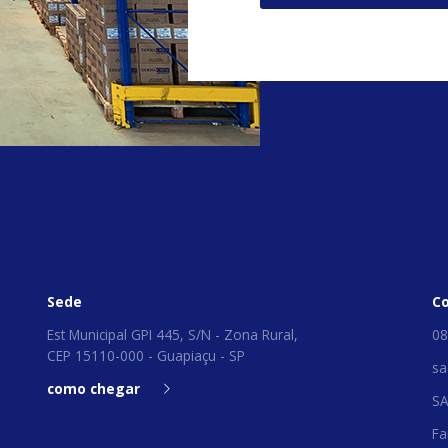
Sede
C
Est Municipal GPI 445, S/N - Zona Rural,
08
CEP 15110-000 - Guapiaçu - SP
sa
como chegar
S
Fa