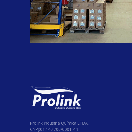
#septproplus
#equipamentos
#lancamento
#produtohospitalar
#cloro
#odontologico
#clorolink
#clorodesinfetante
#hospitalares
#clinicos
#farmaceuticos
#limpezaemgeral
#hospital
#BarrilhaLeve
#Proten90h
#TripolifosfatodeSodio
#alcoolCetoestearilico
Prolink Indústria Química LTDA.
CNPJ:01.140.700/0001-44