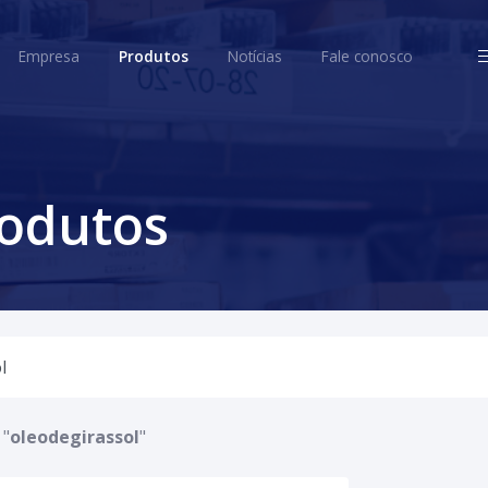
ome
Empresa
Produtos
Notícias
Fale conosco
Empresa
Produtos
Notícias
Fale conosco
rodutos
 "
oleodegirassol
"