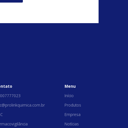
ontato
Menu
007777023
Início
c@prolinkquimica.com.br
Produtos
AC
Empresa
rmacovigilância
Notícias