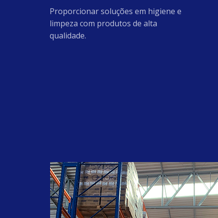
#guapiaçu
Proporcionar soluções em higiene e
#Amida60
limpeza com produtos de alta
#AmidodeMilho
qualidade.
#BaseparaAmaciante
#glicerina
#clorexidina
#higienização
#LaurilEterSulfatodeSodio27
#Lincap4010
#LaurilEterSulfatodeSodio70
#Butilglicol
#SodaEscama99
#MetassilicatodeSodio
#oleoderosamosqueta
#rosamosqueta
#antirressecamento
#ioniccare
#reduçãodeestrias
#cuidese