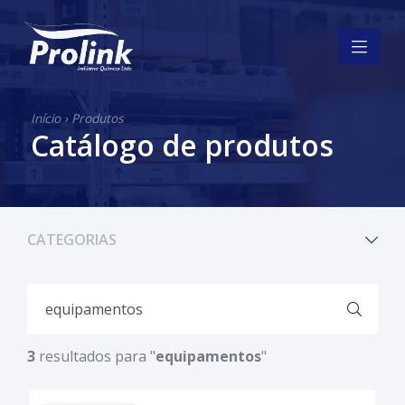
Início
›
Produtos
Catálogo de produtos
CATEGORIAS
3
resultados para "
equipamentos
"