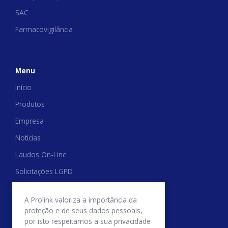
SAC
Farmacovigilância
Menu
Início
Produtos
Empresa
Notícias
Laudos On-Line
Solicitações LGPD
Trabalhe Conosco
A Prolink valoriza a importância da
Relatório de Transparência Salarial
proteção e de seus dados pessoais,
por isto respeitamos a sua privacidade
Politica de Trocas e Devoluções