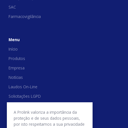
SAC
Farmacovigilância
Menu
Início
Produtos
Empresa
Notícias
Laudos On-Line
Solicitações LGPD
Trabalhe Conosco
A Prolink valoriza a importância da
Relatório de Transparência Salarial
proteção e de seus dados pessoais,
por isto respeitamos a sua privacidade
Politica de Trocas e Devoluções