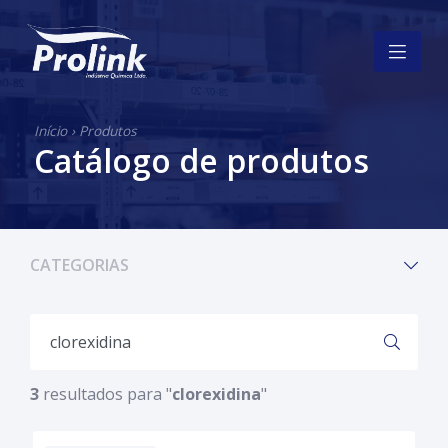
Início
›
Produtos
Catálogo de produtos
CATEGORIAS
3
resultados para "
clorexidina
"