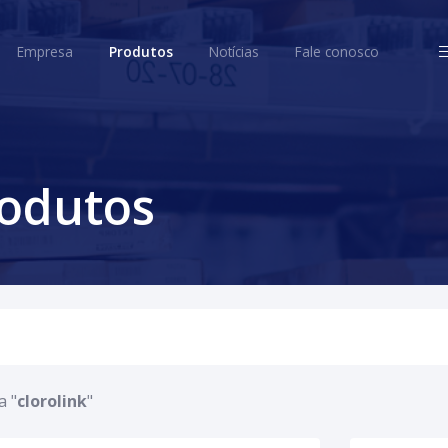
ome
Empresa
Produtos
Notícias
Fale conosco
Empresa
Produtos
Notícias
Fale conosco
rodutos
a "
clorolink
"