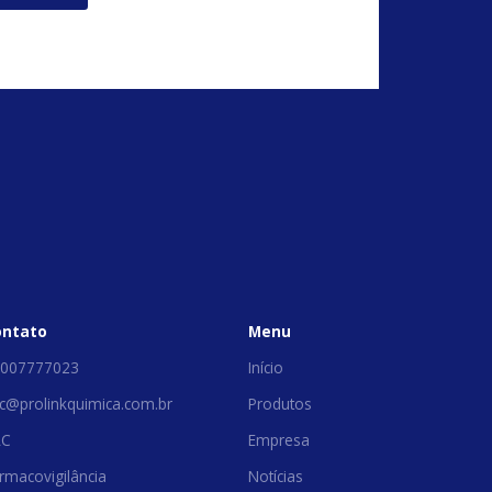
ontato
Menu
007777023
Início
c@prolinkquimica.com.br
Produtos
AC
Empresa
rmacovigilância
Notícias