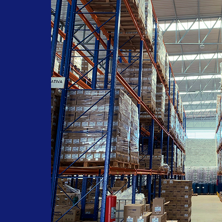
#farmachem
#oleodegirassol
#oleohidratante
#pelessensiveis
#acidosgraxos
#oleodecopaiba
#oleodegirassolfarmachem
#septderm
#sabonetelíquido
#ervadoce
#saboneteervadoce
#limpezadasmaos
#alcool
#alcoolabsolutoprolink
#3AlcoolPolivinilico
#desinfetante
#hospitalar
#alcool70
#Alcalin85