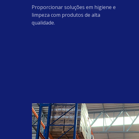
#guapiaçu
Proporcionar soluções em higiene e
#Amida60
limpeza com produtos de alta
#AmidodeMilho
qualidade.
#BaseparaAmaciante
#glicerina
#clorexidina
#higienização
#LaurilEterSulfatodeSodio27
#Lincap4010
#LaurilEterSulfatodeSodio70
#Butilglicol
#SodaEscama99
#MetassilicatodeSodio
#oleoderosamosqueta
#rosamosqueta
#antirressecamento
#ioniccare
#reduçãodeestrias
#cuidese