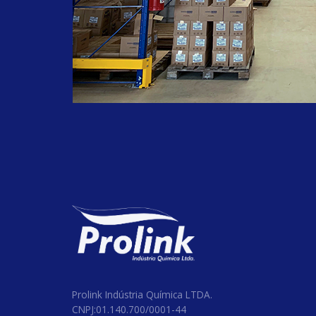
#septproplus
#equipamentos
#lancamento
#produtohospitalar
#cloro
#odontologico
#clorolink
#clorodesinfetante
#hospitalares
#clinicos
#farmaceuticos
#limpezaemgeral
#hospital
#BarrilhaLeve
#Proten90h
#TripolifosfatodeSodio
#alcoolCetoestearilico
Prolink Indústria Química LTDA.
CNPJ:01.140.700/0001-44