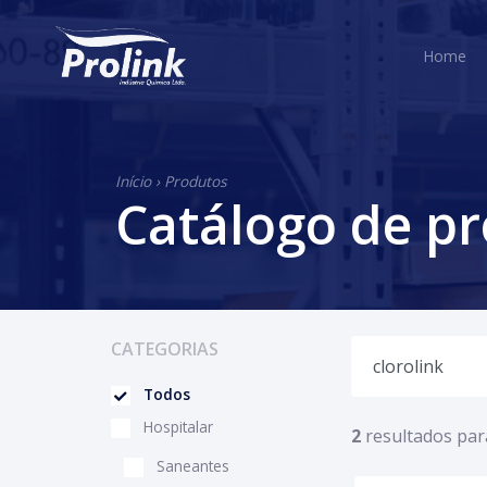
H
Home
Início
›
Produtos
Catálogo de p
CATEGORIAS
Todos
Hospitalar
2
resultados par
Saneantes