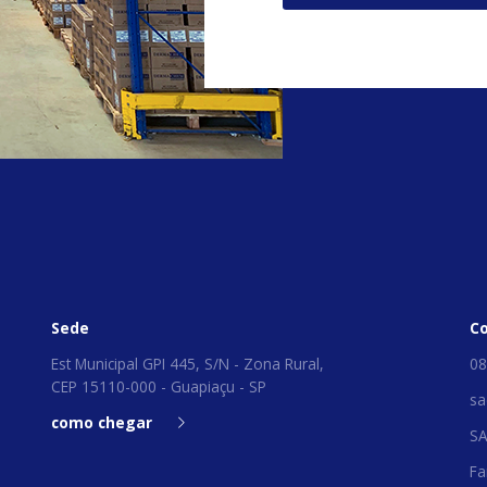
Sede
C
Est Municipal GPI 445, S/N - Zona Rural,
08
CEP 15110-000 - Guapiaçu - SP
sa
como chegar
S
Fa