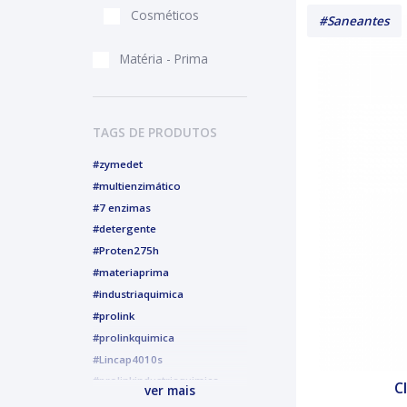
Cosméticos
#Saneantes
Matéria - Prima
TAGS DE PRODUTOS
#zymedet
#multienzimático
#7 enzimas
#detergente
#Proten275h
#materiaprima
#industriaquimica
#prolink
#prolinkquimica
#Lincap4010s
#prolinkindustriaquimica
C
ver mais
#alcoolgel