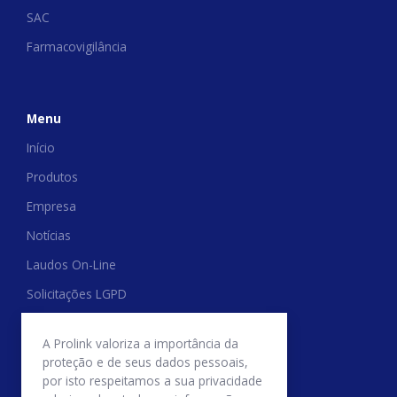
SAC
Farmacovigilância
Menu
Início
Produtos
Empresa
Notícias
Laudos On-Line
Solicitações LGPD
Trabalhe Conosco
A Prolink valoriza a importância da
Relatório de Transparência Salarial
proteção e de seus dados pessoais,
por isto respeitamos a sua privacidade
Politica de Trocas e Devoluções