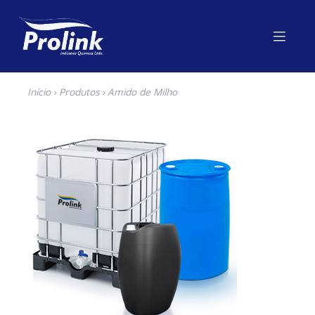
Início
›
Produtos
› Amido de Milho