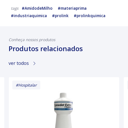
#AmidodeMilho
#materiaprima
tags
#industriaquimica
#prolink
#prolinkquimica
Conheça nossos produtos
Produtos relacionados
ver todos
#Hospitalar