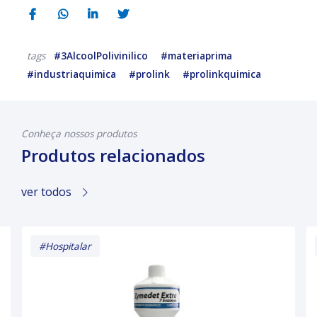
#3AlcoolPolivinilico
#materiaprima
tags
#industriaquimica
#prolink
#prolinkquimica
Conheça nossos produtos
Produtos relacionados
ver todos
#Hospitalar