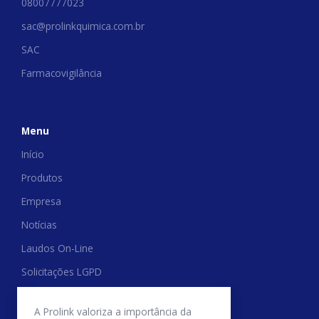
08007777023
sac@prolinkquimica.com.br
SAC
Farmacovigilância
Menu
Início
Produtos
Empresa
Notícias
Laudos On-Line
Solicitações LGPD
Trabalhe Conosco
A Prolink valoriza a importância da
Relatório de Transparência Salarial