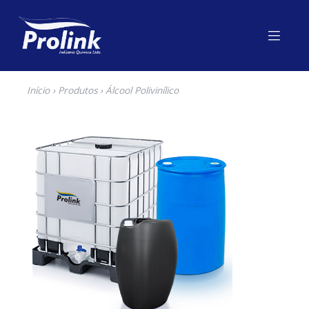
Início
›
Produtos
› Álcool Polivinílico