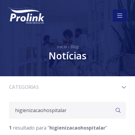
Início
›
Blog
Notícias
CATEGORIAS
1
resultado para "
higienizacaohospitalar
"