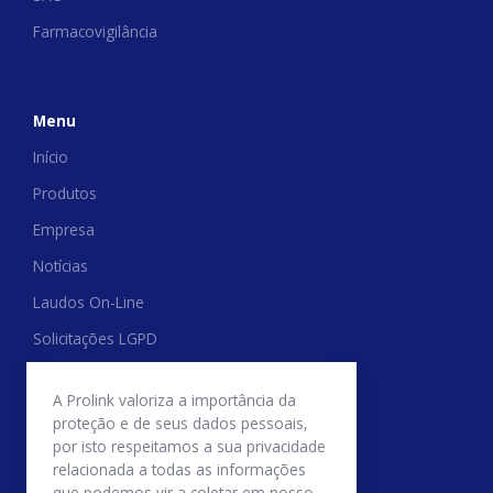
Farmacovigilância
Menu
Início
Produtos
Empresa
Notícias
Laudos On-Line
Solicitações LGPD
Trabalhe Conosco
A Prolink valoriza a importância da
Relatório de Transparência Salarial
proteção e de seus dados pessoais,
por isto respeitamos a sua privacidade
Politica de Trocas e Devoluções
relacionada a todas as informações
que podemos vir a coletar em nosso